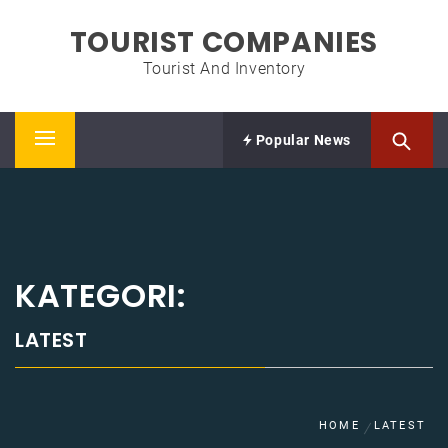
Skip
TOURIST COMPANIES
to
content
Tourist And Inventory
Popular News
Primary
Menu
KATEGORI:
LATEST
HOME
LATEST