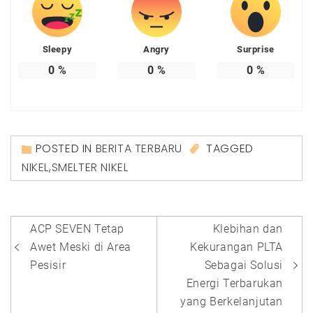
Sleepy
Angry
Surprise
0
%
0
%
0
%
POSTED IN
BERITA TERBARU
TAGGED
NIKEL
,
SMELTER NIKEL
Navigasi
ACP SEVEN Tetap
Klebihan dan
pos
Awet Meski di Area
Kekurangan PLTA
Pesisir
Sebagai Solusi
Energi Terbarukan
yang Berkelanjutan