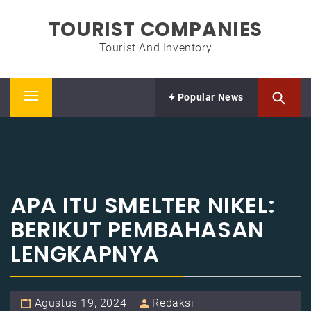
Skip
TOURIST COMPANIES
to
content
Tourist And Inventory
Popular News
Primary
Menu
APA ITU SMELTER NIKEL:
BERIKUT PEMBAHASAN
LENGKAPNYA
Agustus 19, 2024
Redaksi