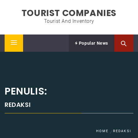
Skip
TOURIST COMPANIES
to
content
Tourist And Inventory
Popular News
Primary
Menu
PENULIS:
REDAKSI
HOME
REDAKSI