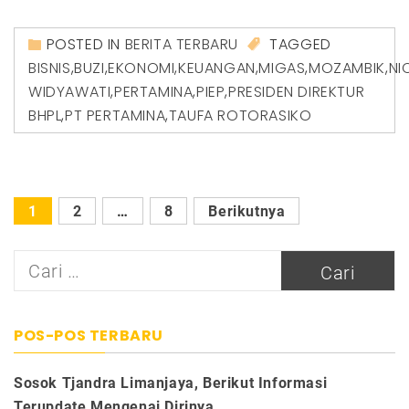
POSTED IN
BERITA TERBARU
TAGGED
BISNIS
,
BUZI
,
EKONOMI
,
KEUANGAN
,
MIGAS
,
MOZAMBIK
,
NI
WIDYAWATI
,
PERTAMINA
,
PIEP
,
PRESIDEN DIREKTUR
BHPL
,
PT PERTAMINA
,
TAUFA ROTORASIKO
Paginasi
1
2
…
8
Berikutnya
pos
Cari
untuk:
POS-POS TERBARU
Sosok Tjandra Limanjaya, Berikut Informasi
Terupdate Mengenai Dirinya