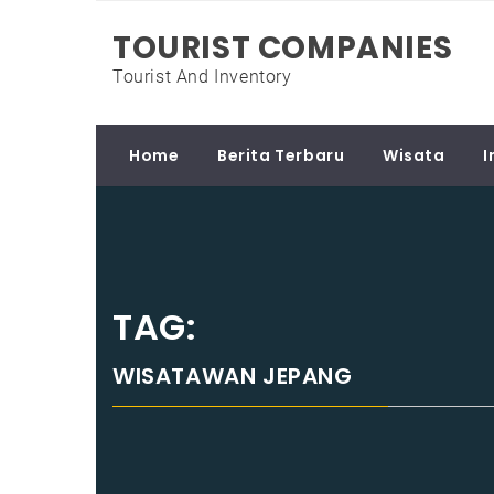
Skip
TOURIST COMPANIES
to
content
Tourist And Inventory
Home
Berita Terbaru
Wisata
I
TAG:
WISATAWAN JEPANG