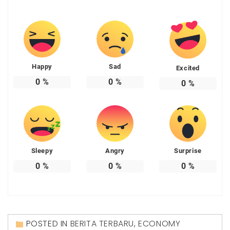
Happy
Sad
Excited
0
%
0
%
0
%
Sleepy
Angry
Surprise
0
%
0
%
0
%
POSTED IN
BERITA TERBARU
,
ECONOMY