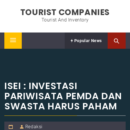
Skip
TOURIST COMPANIES
to
content
Tourist And Inventory
Popular News
Primary
Menu
ISEI : INVESTASI
PARIWISATA PEMDA DAN
SWASTA HARUS PAHAM
Redaksi