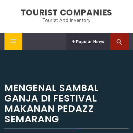
Skip
TOURIST COMPANIES
to
content
Tourist And Inventory
Popular News
Primary
Menu
MENGENAL SAMBAL
GANJA DI FESTIVAL
MAKANAN PEDAZZ
SEMARANG