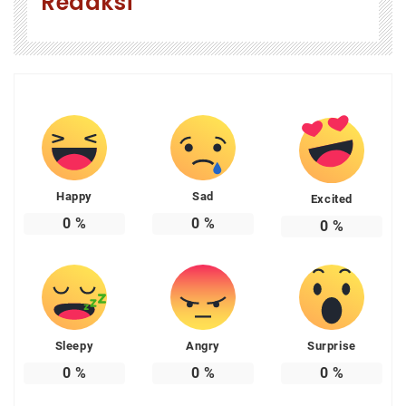
Redaksi
Happy
Sad
Excited
0
%
0
%
0
%
Sleepy
Angry
Surprise
0
%
0
%
0
%