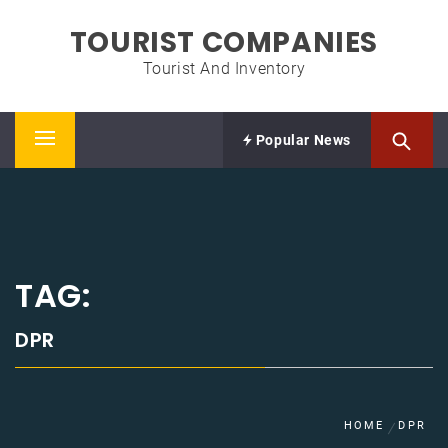
Skip
TOURIST COMPANIES
to
content
Tourist And Inventory
Popular News
Primary
Menu
TAG:
DPR
HOME
DPR