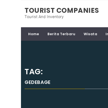
Skip
TOURIST COMPANIES
to
content
Tourist And Inventory
Home
Berita Terbaru
Wisata
I
TAG:
GEDEBAGE