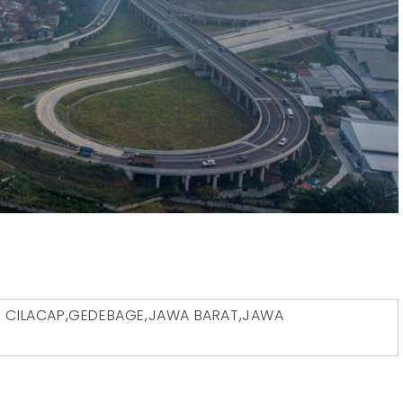
D
CILACAP
,
GEDEBAGE
,
JAWA BARAT
,
JAWA