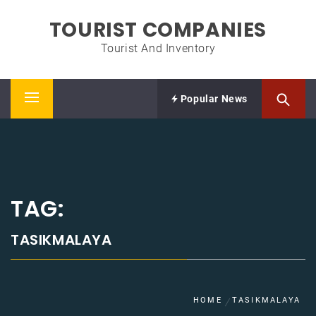
Skip
TOURIST COMPANIES
to
content
Tourist And Inventory
Popular News
Primary
Menu
TAG:
TASIKMALAYA
HOME
TASIKMALAYA