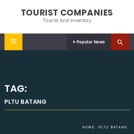
Skip
TOURIST COMPANIES
to
content
Tourist And Inventory
Popular News
Primary
Menu
TAG:
PLTU BATANG
HOME
PLTU BATANG