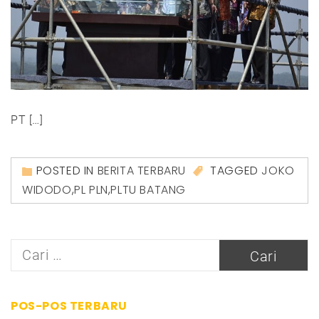
PT […]
POSTED IN
BERITA TERBARU
TAGGED
JOKO
WIDODO
,
PL PLN
,
PLTU BATANG
Cari
untuk:
POS-POS TERBARU