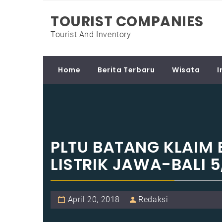
Skip
TOURIST COMPANIES
to
content
Tourist And Inventory
Home
Berita Terbaru
Wisata
I
PLTU BATANG KLAIM 
LISTRIK JAWA-BALI 5
April 20, 2018
Redaksi