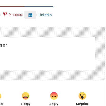
Pinterest
LinkedIn
hor
Sleepy
Angry
Surprise
ed