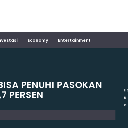
nvestasi
Economy
Entertainment
BISA PENUHI PASOKAN
,7 PERSEN
H
B
P