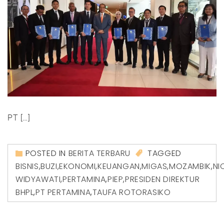
PT […]
POSTED IN
BERITA TERBARU
TAGGED
BISNIS
,
BUZI
,
EKONOMI
,
KEUANGAN
,
MIGAS
,
MOZAMBIK
,
NI
WIDYAWATI
,
PERTAMINA
,
PIEP
,
PRESIDEN DIREKTUR
BHPL
,
PT PERTAMINA
,
TAUFA ROTORASIKO