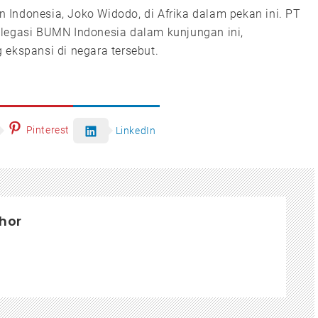
Indonesia, Joko Widodo, di Afrika dalam pekan ini. PT
elegasi BUMN Indonesia dalam kunjungan ini,
 ekspansi di negara tersebut.
Pinterest
LinkedIn
hor