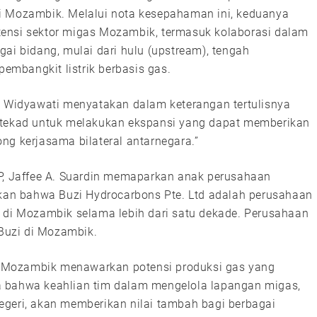
i Mozambik. Melalui nota kesepahaman ini, keduanya
ensi sektor migas Mozambik, termasuk kolaborasi dalam
ai bidang, mulai dari hulu (upstream), tengah
pembangkit listrik berbasis gas.
ke Widyawati menyatakan dalam keterangan tertulisnya
i tekad untuk melakukan ekspansi yang dapat memberikan
ng kerjasama bilateral antarnegara.”
EP, Jaffee A. Suardin memaparkan anak perusahaan
an bahwa Buzi Hydrocarbons Pte. Ltd adalah perusahaan
i di Mozambik selama lebih dari satu dekade. Perusahaan
 Buzi di Mozambik.
 di Mozambik menawarkan potensi produksi gas yang
a bahwa keahlian tim dalam mengelola lapangan migas,
 negeri, akan memberikan nilai tambah bagi berbagai