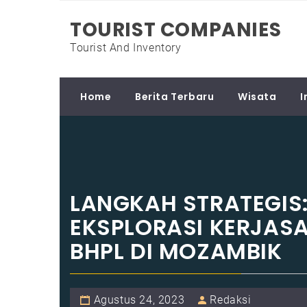
Skip
TOURIST COMPANIES
to
content
Tourist And Inventory
Home
Berita Terbaru
Wisata
I
LANGKAH STRATEGIS:
EKSPLORASI KERJAS
BHPL DI MOZAMBIK
Agustus 24, 2023
Redaksi