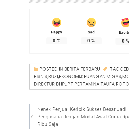
Happy
Sad
Excit
0
%
0
%
0
POSTED IN
BERITA TERBARU
TAGGE
BISNIS
,
BUZI
,
EKONOMI
,
KEUANGAN
,
MIGAS
,
MO
DIREKTUR BHPL
,
PT PERTAMINA
,
TAUFA ROTO
Navigasi
Nenek Penjual Keripik Sukses Besar Jadi
pos
Pengusaha dengan Modal Awal Cuma Rp
Ribu Saja