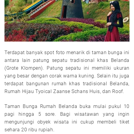
Terdapat banyak spot foto menarik di taman bunga ini
antara lain patung sepatu tradisional khas Belanda
(Grote Klompen). Patung sepatu ini memiliki ukuran
yang besar dengan corak warna kuning. Selain itu juga
terdapat bangunan rumah khas tradisional Belanda,
Rumah Hijau Tyoical Zaanse Schans Huis, dan Roof.
Taman Bunga Rumah Belanda buka mulai pukul 10
pagi hingga 5 sore. Bagi wisatawan yang ingin
mengunjungi obyek wisata ini cukup membeli tiket
sehara 20 ribu rupiah.