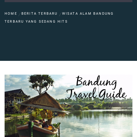
HOME
BERITA TERBARU
WISATA ALAM BANDUNG
TERBARU YANG SEDANG HITS