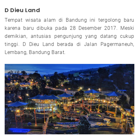
D Dieu Land
Tempat wisata alam di Bandung ini tergolong baru
karena baru dibuka pada 28 Desember 2017. Meski
demikian, antusias pengunjung yang datang cukup
tinggi. D Dieu Land berada di Jalan Pagermaneuh,
Lembang, Bandung Barat.