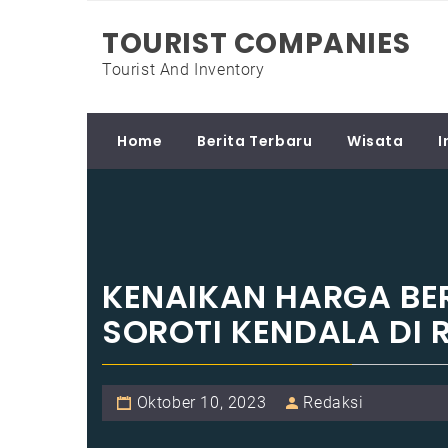
Skip
TOURIST COMPANIES
to
content
Tourist And Inventory
Home
Berita Terbaru
Wisata
I
KENAIKAN HARGA BE
SOROTI KENDALA DI 
Oktober 10, 2023
Redaksi