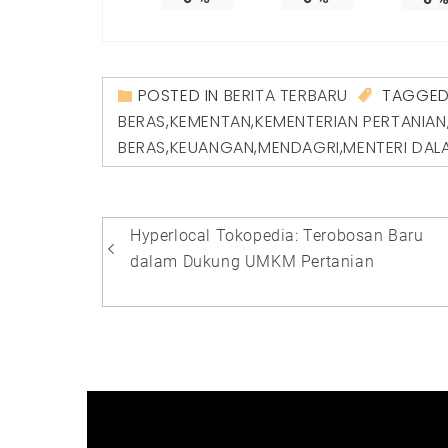
POSTED IN
BERITA TERBARU
TAGGE
BERAS
,
KEMENTAN
,
KEMENTERIAN PERTANIAN
BERAS
,
KEUANGAN
,
MENDAGRI
,
MENTERI DAL
Navigasi
Hyperlocal Tokopedia: Terobosan Baru
pos
dalam Dukung UMKM Pertanian