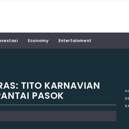
nvestasi
Economy
Entertainment
RAS: TITO KARNAVIAN
RANTAI PASOK
H
B
R