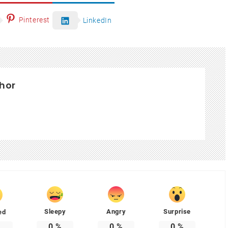
Pinterest
LinkedIn
hor
Sleepy
Angry
Surprise
ed
0
%
0
%
0
%
%