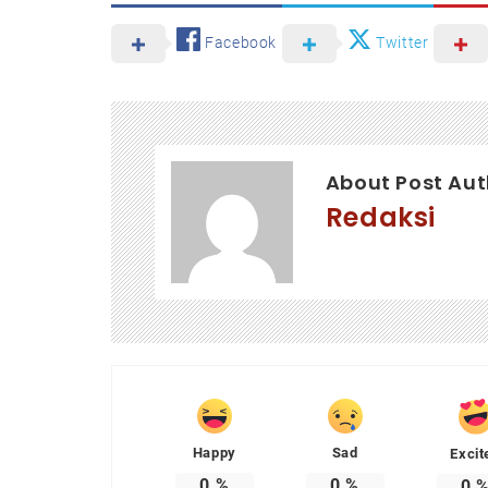
Facebook
Twitter
About Post Aut
Redaksi
Happy
Sad
Excit
0
%
0
%
0