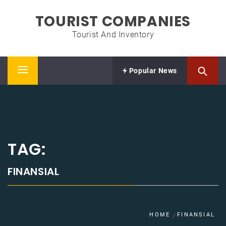
Skip
TOURIST COMPANIES
to
content
Tourist And Inventory
Popular News
Primary
Menu
TAG:
FINANSIAL
HOME
FINANSIAL