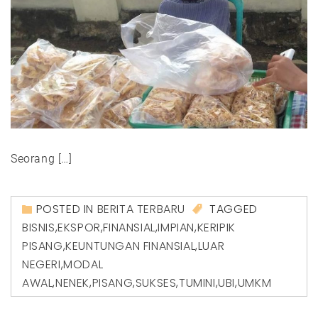
Seorang […]
POSTED IN
BERITA TERBARU
TAGGED
BISNIS
,
EKSPOR
,
FINANSIAL
,
IMPIAN
,
KERIPIK
PISANG
,
KEUNTUNGAN FINANSIAL
,
LUAR
NEGERI
,
MODAL
AWAL
,
NENEK
,
PISANG
,
SUKSES
,
TUMINI
,
UBI
,
UMKM