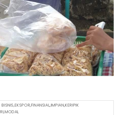
D
BISNIS
,
EKSPOR
,
FINANSIAL
,
IMPIAN
,
KERIPIK
RI
,
MODAL