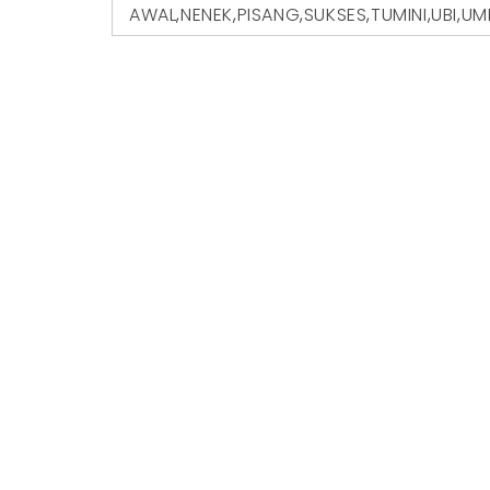
AWAL
,
NENEK
,
PISANG
,
SUKSES
,
TUMINI
,
UBI
,
UM