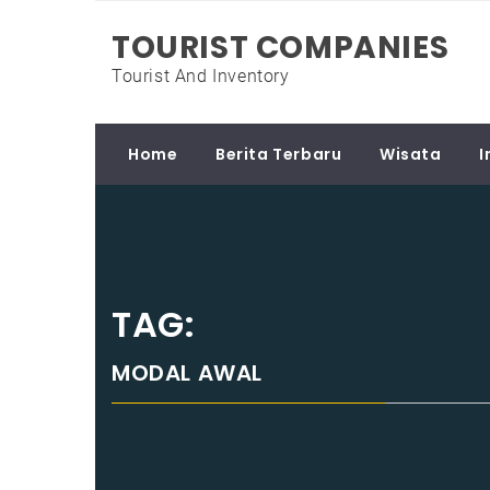
Skip
TOURIST COMPANIES
to
content
Tourist And Inventory
Home
Berita Terbaru
Wisata
I
TAG:
MODAL AWAL