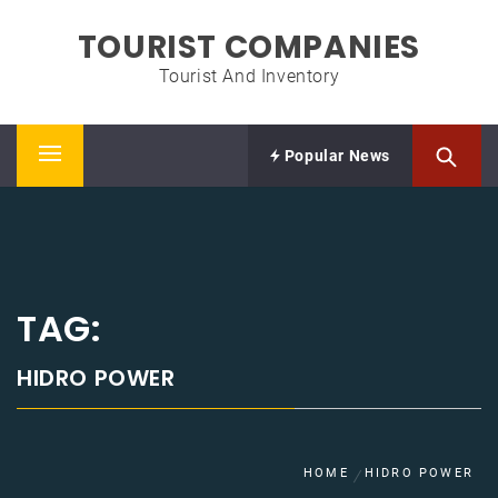
Skip
TOURIST COMPANIES
to
content
Tourist And Inventory
Popular News
Primary
Menu
TAG:
HIDRO POWER
HOME
HIDRO POWER