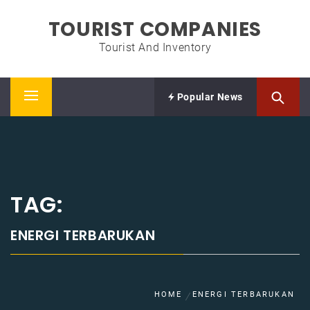
Skip
TOURIST COMPANIES
to
content
Tourist And Inventory
Popular News
Primary
Menu
TAG:
ENERGI TERBARUKAN
HOME
ENERGI TERBARUKAN