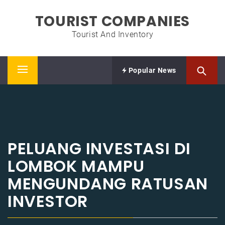
Skip
TOURIST COMPANIES
to
content
Tourist And Inventory
Popular News
Primary
Menu
PELUANG INVESTASI DI
LOMBOK MAMPU
MENGUNDANG RATUSAN
INVESTOR